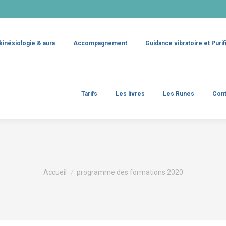
kinésiologie & aura
Accompagnement
Guidance vibratoire et Purif
Tarifs
Les livres
Les Runes
Cont
Vous êtes ici :
Accueil
programme des formations 2020